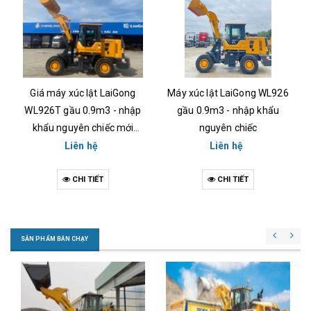
Giá máy xúc lật LaiGong
Máy xúc lật LaiGong WL926
WL926T gầu 0.9m3 - nhập
gầu 0.9m3 - nhập khẩu
khẩu nguyên chiếc mới
nguyên chiếc
2024
Liên hệ
Liên hệ
CHI TIẾT
CHI TIẾT
SẢN PHẨM BÁN CHẠY