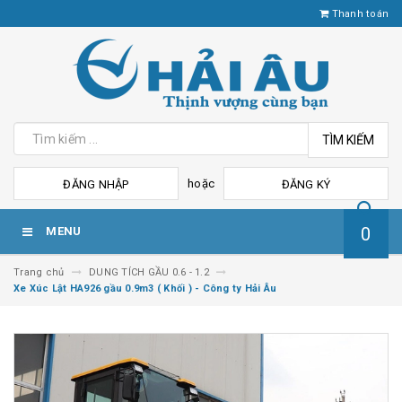
Thanh toán
TÌM KIẾM
hoặc
ĐĂNG NHẬP
ĐĂNG KÝ
0
MENU
Trang chủ
DUNG TÍCH GẦU 0.6 - 1.2
Xe Xúc Lật HA926 gầu 0.9m3 ( Khối ) - Công ty Hải Âu