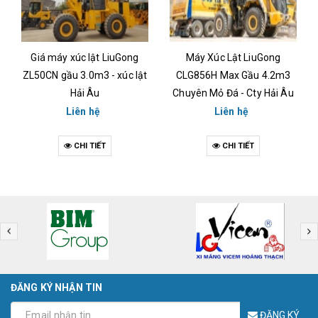
Giá máy xúc lật LiuGong
Máy Xúc Lật LiuGong
ZL50CN gầu 3.0m3 - xúc lật
CLG856H Max Gầu 4.2m3
Hải Âu
Chuyên Mỏ Đá - Cty Hải Âu
Liên hệ
Liên hệ
CHI TIẾT
CHI TIẾT
ĐĂNG KÝ NHẬN TIN
ĐĂNG KÝ