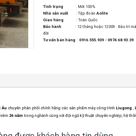
Tình trạng
: Mới 100%
Nhà sản xuất
: Tập đoàn
Aolite
Giao hàng
: Toàn Quốc
Bảo hành
: 12 tháng hoặc 1200h . Bảo trì máy
đời
Tư vấn bán hàng
:
0916.555.939 - 0974.68.93.39
i Âu
chuyên phân phối chính hãng các sản phẩm máy công trình
Liugong
,
ghiêm
26 năm
trong nghành cùng với đội ngũ kỹ thuật chuyên nghiệp, hệ th
càng được khách hàng tin dùng