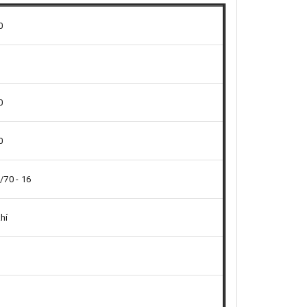
0
0
0
/70 - 16
hí