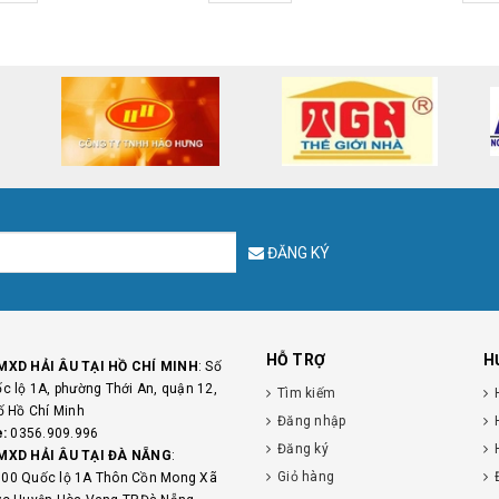
ĐĂNG KÝ
HỖ TRỢ
H
MXD HẢI ÂU TẠI HỒ CHÍ MINH
: Số
c lộ 1A, phường Thới An, quận 12,
Tìm kiếm
ố Hồ Chí Minh
Đăng nhập
e:
0356.909.996
Đăng ký
MXD HẢI ÂU TẠI ĐÀ NẴNG
:
Giỏ hàng
00 Quốc lộ 1A Thôn Cồn Mong Xã