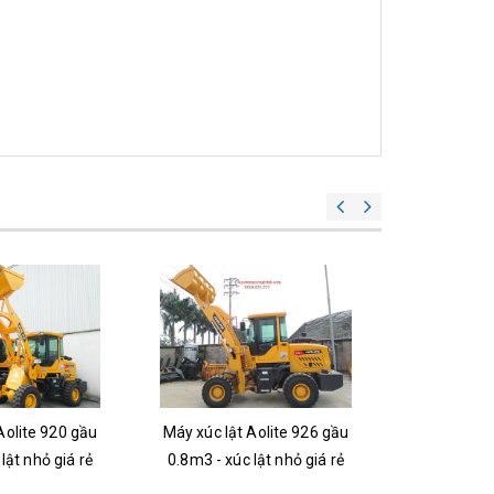
Aolite 920 gầu
Máy xúc lật Aolite 926 gầu
Bán xe máy xú
lật nhỏ giá rẻ
0.8m3 - xúc lật nhỏ giá rẻ
Aolite 928 