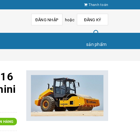
Thanh toán
ĐĂNG NHẬP
hoặc
ĐĂNG KÝ
sản phẩm
916
mini
N HÀNG