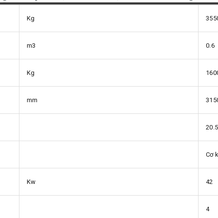
Kg
355
m3
0.6
Kg
160
mm
315
20.5
Cơ k
Kw
42
4