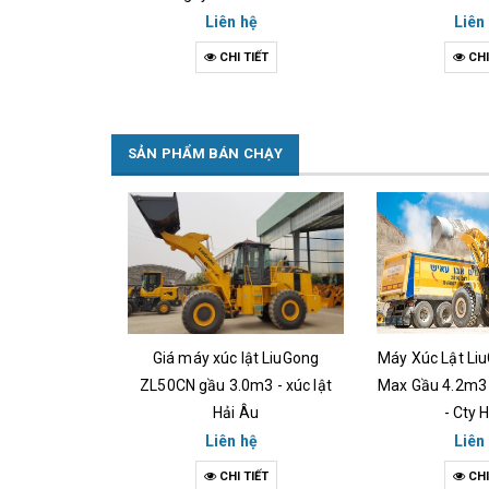
hệ
Liên hệ
Liên
IẾT
CHI TIẾT
CHI
SẢN PHẨM BÁN CHẠY
ật LiuGong
Giá máy xúc lật LiuGong
Máy Xúc Lật Li
khối - Hải Âu
ZL50CN gầu 3.0m3 - xúc lật
Max Gầu 4.2m3
5
Hải Âu
- Cty 
hệ
Liên hệ
Liên
IẾT
CHI TIẾT
CHI