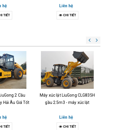
n hệ
Liên hệ
Li
I TIẾT
CHI TIẾT
C
LiuGong 2 Cầu
Máy xúc lật LiuGong CLG835H
Xe máy xú
y Hải Âu Giá Tốt
gầu 2.5m3 - máy xúc lật
CLG862 sức
4
n hệ
Liên hệ
Li
I TIẾT
CHI TIẾT
C