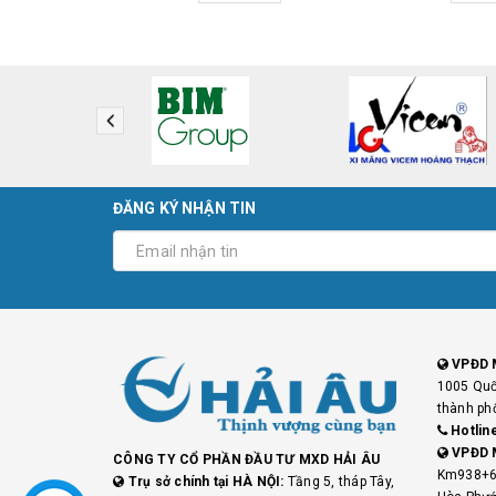
ĐĂNG KÝ NHẬN TIN
VPĐD 
1005 Quố
thành ph
Hotlin
VPĐD 
CÔNG TY CỔ PHẦN ĐẦU TƯ MXD HẢI ÂU
Km938+6
Trụ sở chính tại HÀ NỘI:
Tầng 5, tháp Tây,