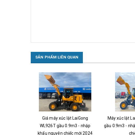
SẢN PHẨM LIÊN QUAN
gầu 0.9 khối
Giá máy xúc lật LaiGong
Máy xúc lật L
xây dựng - Hải
WL926T gầu 0.9m3 - nhập
gầu 0.9m3 - nh
khẩu nguyên chiếc mới 2024
chi