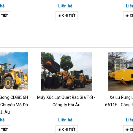
 hệ
Liên hệ
Liê
 TIẾT
CHI TIẾT
CH
uGong CLG856H
Máy Xúc Lật Quét Rác Giá Tốt -
Xe Lu Rung 
 Chuyên Mỏ Đá
Công ty Hải Âu
6611E - Công t
Hải Âu
 hệ
Liên hệ
Liê
 TIẾT
CHI TIẾT
CH