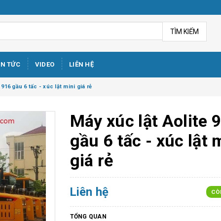
TÌM KIẾM
IN TỨC
VIDEO
LIÊN HỆ
 916 gầu 6 tấc - xúc lật mini giá rẻ
Máy xúc lật Aolite 
gầu 6 tấc - xúc lật 
giá rẻ
Liên hệ
CÒ
TỔNG QUAN