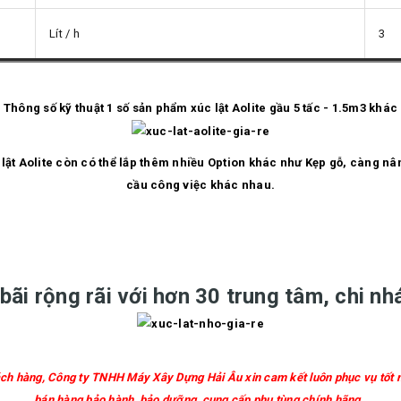
Lít / h
3
Thông số kỹ thuật 1 số sản phẩm xúc lật Aolite gầu 5 tấc - 1.5m3 khác
ật Aolite còn có thể lắp thêm nhiều Option khác như Kẹp gỗ, càng nân
cầu công việc khác nhau.
bãi rộng rãi với hơn 30 trung tâm, chi n
ch hàng, Công ty TNHH Máy Xây Dựng Hải Âu xin cam kết luôn phục vụ tốt 
bán hàng bảo hành, bảo dưỡng, cung cấp phụ tùng chính hãng .