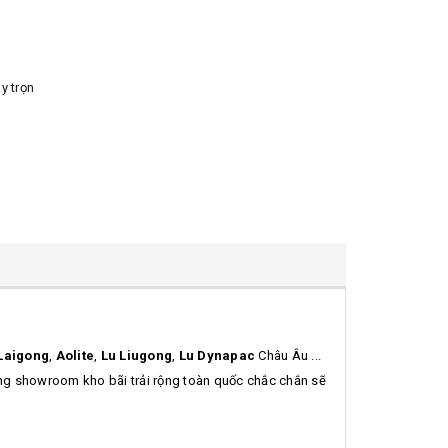
 trọn
Laigong
,
Aolite
,
Lu Liugong
,
Lu Dynapac
Châu Âu ...
ống showroom kho bãi trải rộng toàn quốc chắc chắn sẽ