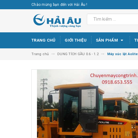
Chào mừng bạn đến với Hải Âu !
TRANG CHỦ
GIỚI THIỆU
SẢN PHẨM
T
Trang chủ
DUNG TÍCH GẦU 0.6 - 1.2
Máy xúc lật Aolite