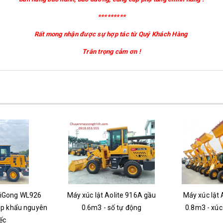
*********
Rất mong nhận được sự hợp tác từ Quý Khách Hàng
Trân trọng cảm ơn !
aiGong WL926
Máy xúc lật Aolite 916A gầu
Máy xúc lật 
ập khẩu nguyên
0.6m3 - số tự động
0.8m3 - xúc 
ếc