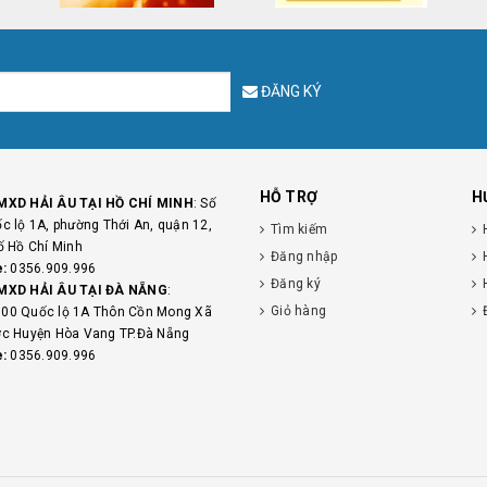
ĐĂNG KÝ
HỖ TRỢ
H
MXD HẢI ÂU TẠI HỒ CHÍ MINH
: Số
c lộ 1A, phường Thới An, quận 12,
Tìm kiếm
ố Hồ Chí Minh
Đăng nhập
e:
0356.909.996
Đăng ký
MXD HẢI ÂU TẠI ĐÀ NẴNG
:
Giỏ hàng
00 Quốc lộ 1A Thôn Cồn Mong Xã
c Huyện Hòa Vang TP.Đà Nẵng
e:
0356.909.996