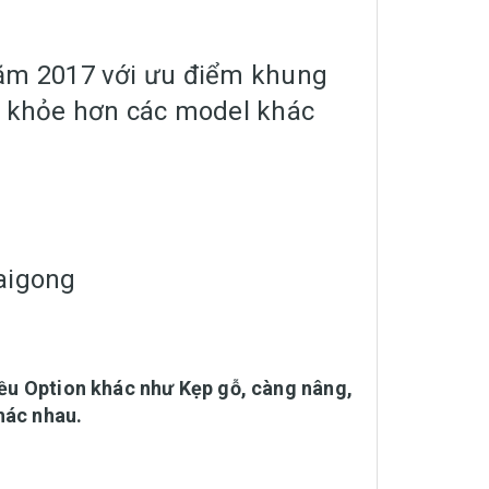
năm 2017 với ưu điểm khung
e khỏe hơn các model khác
aigong
iều Option khác như Kẹp gỗ, càng nâng,
hác nhau.