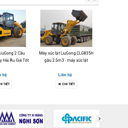
LiuGong 2 Cầu
Máy xúc lật LiuGong CLG835H
Xe máy xú
y Hải Âu Giá Tốt
gầu 2.5m3 - máy xúc lật
CLG862 sức
4
n hệ
Liên hệ
Li
I TIẾT
CHI TIẾT
C