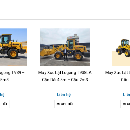
ugong T939 –
Máy Xúc Lật Lugong T938LA
Máy Xúc Lật
.5m3
Cần Dài 4.5m – Gầu 2m3
Gầu
 hệ
Liên hệ
Liê
 TIẾT
CHI TIẾT
CH