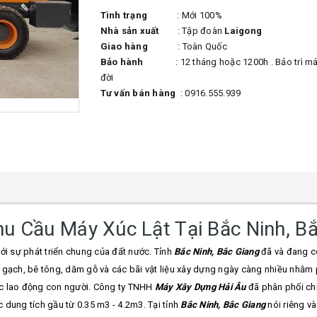
Tình trạng
: Mới 100%
Nhà sản xuất
: Tập đoàn
Laigong
Giao hàng
: Toàn Quốc
Bảo hành
: 12 tháng hoặc 1200h . Bảo trì máy
đời
Tư vấn bán hàng
: 0916.555.939
hu Cầu Máy Xúc Lật Tại Bắc Ninh, Bắ
ới sự phát triển chung của đất nước. Tỉnh
Bắc Ninh, Bắc Giang
đã và đang c
 gạch, bê tông, dăm gỗ và các bãi vật liệu xây dựng ngày càng nhiều nhằm
ức lao động con người. Công ty TNHH
Máy Xây Dựng Hải Âu
đã phân phối ch
c dung tích gầu từ 0.35 m3 - 4.2m3. Tại tỉnh
Bắc Ninh, Bắc Giang
nói riêng và