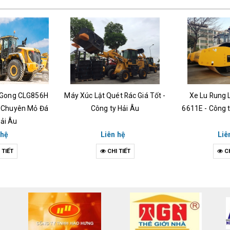
uGong CLG856H
Máy Xúc Lật Quét Rác Giá Tốt -
Xe Lu Rung 
 Chuyên Mỏ Đá
Công ty Hải Âu
6611E - Công t
Hải Âu
 hệ
Liên hệ
Liê
 TIẾT
CHI TIẾT
CH