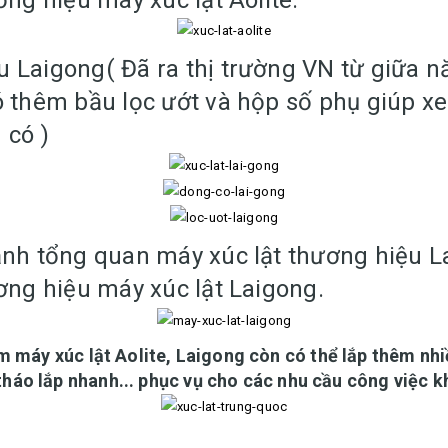
ơng hiệu máy xúc lật Aolite.
 Laigong( Đã ra thị trường VN từ giữa 
ó thêm bầu lọc ướt và hộp số phụ giúp x
 có )
ảnh tổng quan máy xúc lật thương hiệu L
ơng hiệu máy xúc lật Laigong.
m máy xúc lật Aolite, Laigong còn có thể lắp thêm nh
 tháo lắp nhanh... phục vụ cho các nhu cầu công việc k