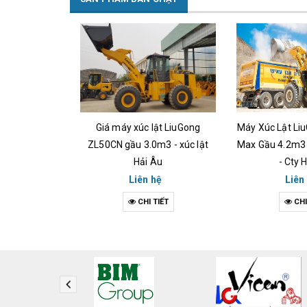
ật LiuGong
Giá máy xúc lật LiuGong
Máy Xúc Lật Li
khối - Hải Âu
ZL50CN gầu 3.0m3 - xúc lật
Max Gầu 4.2m3
5
Hải Âu
- Cty 
hệ
Liên hệ
Liên
IẾT
CHI TIẾT
CHI