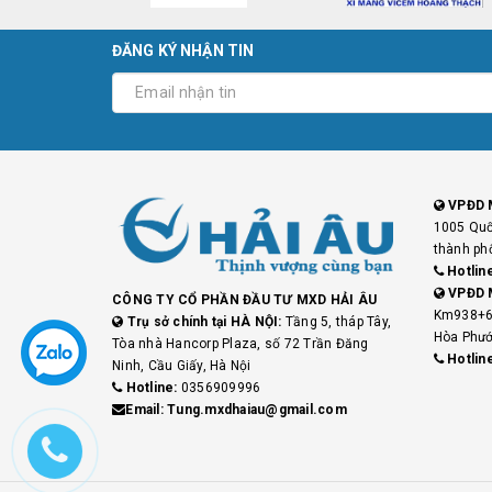
ĐĂNG KÝ NHẬN TIN
VPĐD 
1005 Quố
thành ph
Hotlin
VPĐD 
CÔNG TY CỔ PHẦN ĐẦU TƯ MXD HẢI ÂU
Km938+6
Trụ sở chính tại HÀ NỘI:
Tầng 5, tháp Tây,
Hòa Phướ
Tòa nhà Hancorp Plaza, số 72 Trần Đăng
Hotlin
Ninh, Cầu Giấy, Hà Nội
Hotline:
0356909996
Email: Tung.mxdhaiau@gmail.com