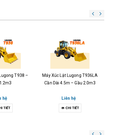
 Lugong T938 –
Máy Xúc Lật Lugong T936LA
Máy Xúc Lậ
 1.2m3
Cần Dài 4.5m – Gầu 2.0m3
Gầ
n hệ
Liên hệ
Li
I TIẾT
CHI TIẾT
C