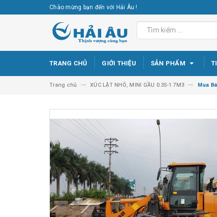
Chào mừng bạn đến với Hải Âu !
TRANG CHỦ
GIỚI THIỆU
SẢN PHẨM
T
Trang chủ
XÚC LẬT NHỎ, MINI GẦU 0.35-1.7M3
Mua Bá