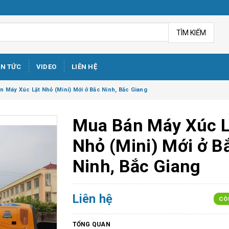
TÌM KIẾM
IN TỨC
VIDEO
LIÊN HỆ
n Máy Xúc Lật Nhỏ (Mini) Mới ở Bắc Ninh, Bắc Giang
Mua Bán Máy Xúc L
Nhỏ (Mini) Mới ở B
Ninh, Bắc Giang
Liên hệ
CÒ
TỔNG QUAN