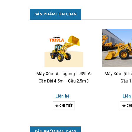
SẢN PHẨM LIÊN QUAN
gong T946 –
Máy Xúc Lật Lugong T939LA
Máy Xúc Lật L
7m3
Cần Dài 4.5m – Gầu 2.5m3
Gầu 1
hệ
Liên hệ
Liên
IẾT
CHI TIẾT
CHI
SẢN PHẨM BÁN CHẠY