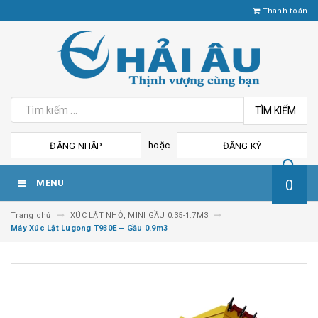
Thanh toán
TÌM KIẾM
hoặc
ĐĂNG NHẬP
ĐĂNG KÝ
0
MENU
Trang chủ
XÚC LẬT NHỎ, MINI GẦU 0.35-1.7M3
Máy Xúc Lật Lugong T930E – Gầu 0.9m3