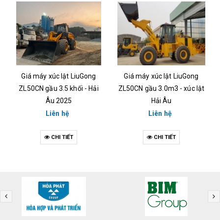
Giá máy xúc lật LiuGong
Máy Xúc Lật LiuGong
ZL50CN gầu 3.0m3 - xúc lật
CLG856H Max Gầu 4.2m3
Hải Âu
Chuyên Mỏ Đá - Cty Hải Âu
Liên hệ
Liên hệ
CHI TIẾT
CHI TIẾT