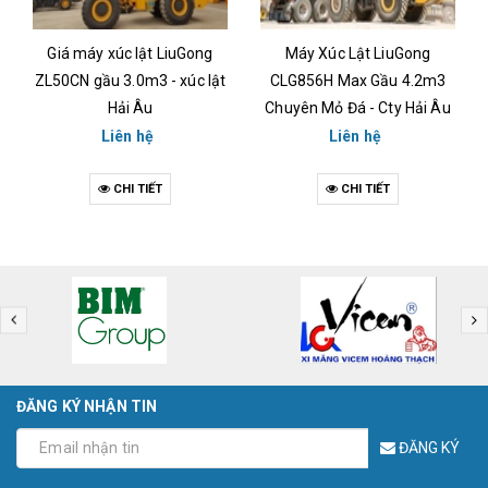
Giá máy xúc lật LiuGong
Máy Xúc Lật LiuGong
ZL50CN gầu 3.0m3 - xúc lật
CLG856H Max Gầu 4.2m3
Hải Âu
Chuyên Mỏ Đá - Cty Hải Âu
Liên hệ
Liên hệ
CHI TIẾT
CHI TIẾT
ĐĂNG KÝ NHẬN TIN
ĐĂNG KÝ