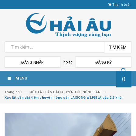
Thanh toán
TÌM KIẾM
hoặc
ĐĂNG NHẬP
ĐĂNG KÝ
0
MENU
Trang chủ
XÚC LẬT CẦN DÀI CHUYÊN XÚC NÔNG SẢN
Xúc lật cần dài 4.6m chuyên nông sản LAIGONG WL935LA gầu 2.5 khối