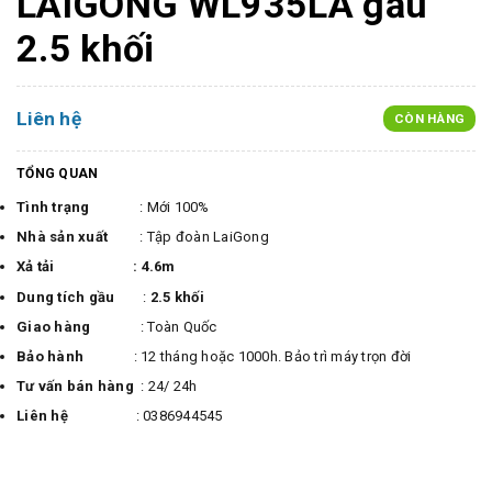
LAIGONG WL935LA gầu
2.5 khối
Liên hệ
CÒN HÀNG
TỔNG QUAN
Tình trạng
: Mới 100%
Nhà sản xuất
: Tập đoàn LaiGong
Xả tải : 4.6m
Dung tích gầu
:
2.5 khối
Giao hàng
: Toàn Quốc
Bảo hành
: 12 tháng hoặc 1000h. Bảo trì máy trọn đời
Tư vấn bán hàng
: 24/ 24h
Liên hệ
: 0386944545