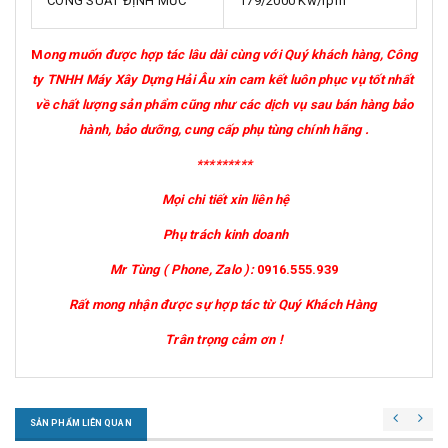
CÔNG SUẤT ĐỊNH MỨC
179/2000 Kw/rpm
M
ong muốn được hợp tác lâu dài cùng với Quý khách hàng, Công
ty TNHH Máy Xây Dựng Hải Âu xin cam kết luôn phục vụ tốt nhất
về chất lượng sản phẩm cũng như các dịch vụ sau bán hàng bảo
hành, bảo dưỡng, cung cấp phụ tùng chính hãng .
*********
Mọi chi tiết xin liên hệ
Phụ trách kinh doanh
Mr Tùng ( Phone, Zalo ):
0916.555.939
Rất mong nhận được sự hợp tác từ Quý Khách Hàng
Trân trọng cảm ơn !
SẢN PHẨM LIÊN QUAN