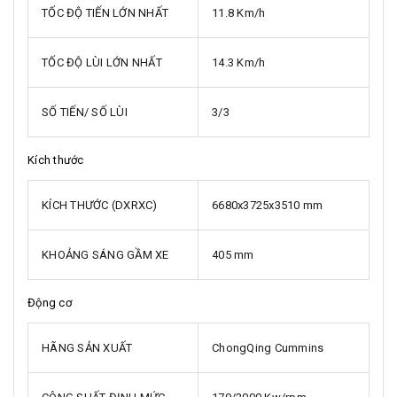
TỐC ĐỘ TIẾN LỚN NHẤT
11.8 Km/h
TỐC ĐỘ LÙI LỚN NHẤT
14.3 Km/h
SỐ TIẾN/ SỐ LÙI
3/3
Kích thước
KÍCH THƯỚC (DXRXC)
6680x3725x3510 mm
KHOẢNG SÁNG GẦM XE
405 mm
Động cơ
HÃNG SẢN XUẤT
ChongQing Cummins