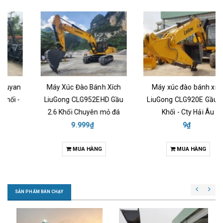
Máy Xúc Đào Bánh Xích
Máy xúc đào bánh xích
LiuGong CLG952EHD Gầu
LiuGong CLG920E Gầu 1.0
2.6 Khối Chuyên mỏ đá
Khối - Cty Hải Âu
9.999₫
9₫
MUA HÀNG
MUA HÀNG
SẢN PHẨM BÁN CHẠY