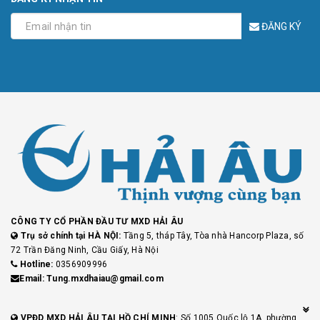
ĐĂNG KÝ
CÔNG TY CỔ PHẦN ĐẦU TƯ MXD HẢI ÂU
Trụ sở chính tại HÀ NỘI:
Tầng 5, tháp Tây, Tòa nhà Hancorp Plaza, số
72 Trần Đăng Ninh, Cầu Giấy, Hà Nội
Hotline:
0356909996
Email: Tung.mxdhaiau@gmail.com
VPĐD MXD HẢI ÂU TẠI HỒ CHÍ MINH
: Số 1005 Quốc lộ 1A, phường