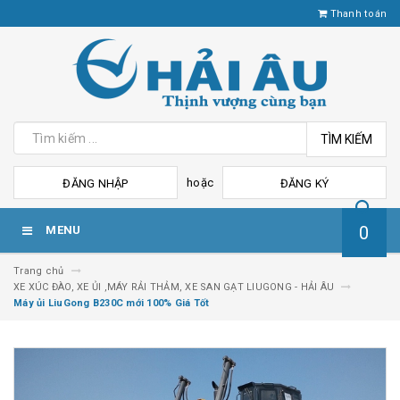
Thanh toán
TÌM KIẾM
hoặc
ĐĂNG NHẬP
ĐĂNG KÝ
0
MENU
Trang chủ
XE XÚC ĐÀO, XE ỦI ,MÁY RẢI THẢM, XE SAN GẠT LIUGONG - HẢI ÂU
Máy ủi LiuGong B230C mới 100% Giá Tốt