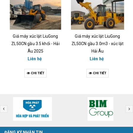
Giá máy xúc lật LiuGong
Máy Xúc Lật LiuGong
ZL50CN gầu 3.0m3 - xúc lật
CLG856H Max Gầu 4.2m3
Hải Âu
Chuyên Mỏ Đá - Cty Hải Âu
Liên hệ
Liên hệ
CHI TIẾT
CHI TIẾT
ĐĂNG KÝ NHẬN TIN