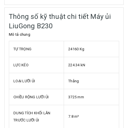
Thông số kỹ thuật chi tiết Máy ủi
LiuGong B230
Mô tả chung
TỰ TRỌNG
24160 Kg
LỰC KÉO
224.34 kN
LOẠI LƯỠI ỦI
Thẳng
CHIỀU RỘNG LƯỠI ỦI
3725 mm
DUNG TÍCH KHỐI LĂN
7.8 m³
TRƯỚC LƯỠI ỦI